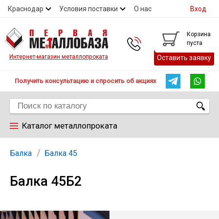
Краснодар
Условия поставки
О нас
Вход
Контакты
Скидки
Прайс
Справочник ГОСТ
Корзина
пуста
Контакты
Интернет-магазин металлопроката
Оставить заявку
Получить консультацию и спросить об акциях
Каталог металлопроката
Арматура
Балка
Балка 45
Балка 45Б2
Труба
Лист