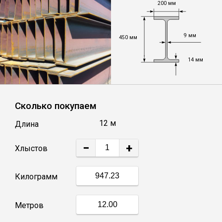
200 мм
Уголок
9 мм
450 мм
Балка
14 мм
Швеллер
Сколько покупаем
Квадрат
12 м
Длина
Труба профильная
−
+
Хлыстов
Катанка
Килограмм
Полоса
Метров