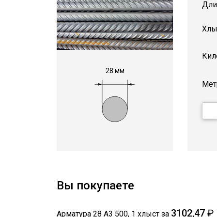
Дли
Хлы
Кил
28 мм
Мет
Вы покупаете
3102,47
₽
Арматура 28 А3 500
,
1
хлыст
за