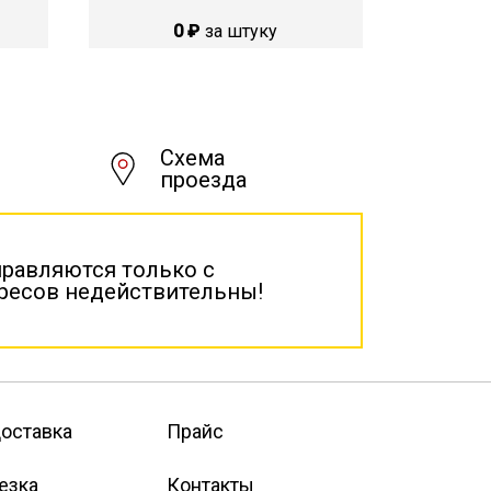
0 ₽
за штуку
Схема
проезда
правляются только с
дресов недействительны!
оставка
Прайс
езка
Контакты