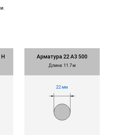
и.
 Н
Арматура 22 А3 500
Длина: 11.7 м
22 мм