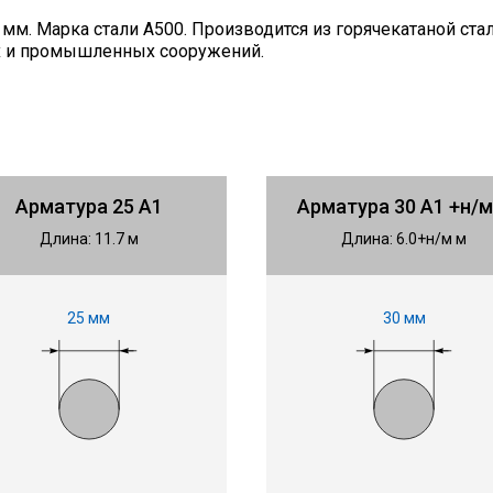
мм. Марка стали А500. Производится из горячекатаной стал
х и промышленных сооружений.
Арматура 25 А1
Арматура 30 А1 +н/м
Длина: 11.7 м
Длина: 6.0+н/м м
25 мм
30 мм