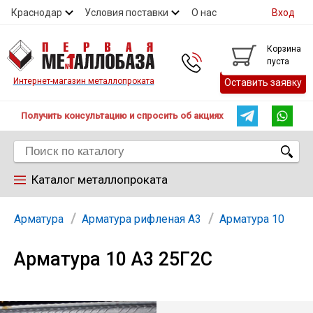
Краснодар
Условия поставки
О нас
Вход
Контакты
Скидки
Прайс
Справочник ГОСТ
Корзина
пуста
Контакты
Интернет-магазин металлопроката
Оставить заявку
Получить консультацию и спросить об акциях
Каталог металлопроката
Арматура
Арматура
Арматура рифленая А3
Арматура 10
Арматура 10 А3 25Г2С
Труба
Лист