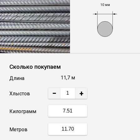
10 мм
Уголок
Балка
Швеллер
Сколько покупаем
Квадрат
11,7 м
Длина
Труба профильная
−
+
Хлыстов
Катанка
Килограмм
Полоса
Метров