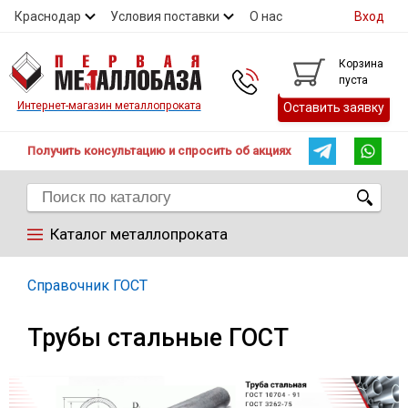
Краснодар
Условия поставки
О нас
Вход
Контакты
Скидки
Прайс
Справочник ГОСТ
Корзина
пуста
Контакты
Интернет-магазин металлопроката
Оставить заявку
Получить консультацию и спросить об акциях
Каталог металлопроката
Арматура
Справочник ГОСТ
Трубы стальные ГОСТ
Труба
Лист