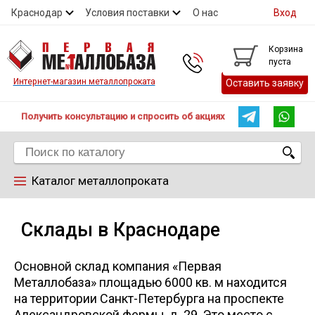
Краснодар
Условия поставки
О нас
Вход
Контакты
Скидки
Прайс
Справочник ГОСТ
Корзина
пуста
Контакты
Интернет-магазин металлопроката
Оставить заявку
Получить консультацию и спросить об акциях
Каталог металлопроката
Арматура
Склады в Краснодаре
Труба
Основной склад компания «Первая
Металлобаза» площадью 6000 кв. м находится
на территории Санкт-Петербурга на проспекте
Лист
Александровской фермы, д. 29. Это место с