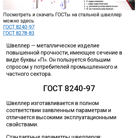
Уголок
Посмотреть и скачать ГОСТы на стальной швеллер
можно здесь:
ГОСТ 8240-97
Балка
ГОСТ 8278-83
Швеллер — металлическое изделие
Швеллер
повышенной прочности, имеющее сечение в
виде буквы «П». Он пользуется большим
спросом у потребителей промышленного и
Квадрат
частного сектора.
Труба профильная
ГОСТ 8240-97
Швеллер изготавливается в полном
Катанка
соответствии заявленным параметрам и
отличается высокими эксплуатационными
Полоса
свойствами.
Стандартные параметры швеллеров: