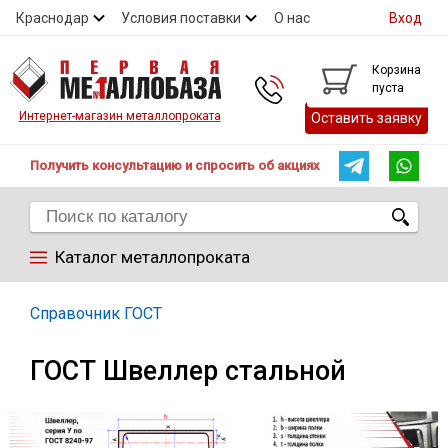
Краснодар
Условия поставки
О нас
Вход
Контакты
Скидки
Прайс
Справочник ГОСТ
Корзина
пуста
Контакты
Интернет-магазин металлопроката
Оставить заявку
Получить консультацию и спросить об акциях
Каталог металлопроката
Арматура
Справочник ГОСТ
ГОСТ Швеллер стальной
Труба
Лист