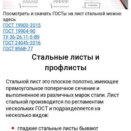
Уголок
Посмотреть и скачать ГОСТы на лист стальной можно
здесь:
ГОСТ 19903-2015
Балка
ГОСТ 19904-90
ТУ 36-26.11-5-89
ГОСТ 24045-2016
Швеллер
ГОСТ 8568-77
Стальные листы и
Квадрат
профлисты
Стальной лист это плоское полотно, имеющее
Труба профильная
прямоугольное поперечное сечение и
выполненное из различных марок стали. Лист
Катанка
стальной производится по регламентам
нескольких ГОСТ и подразделяется на
несколько видов:
Полоса
гладкие стальные листы бывают