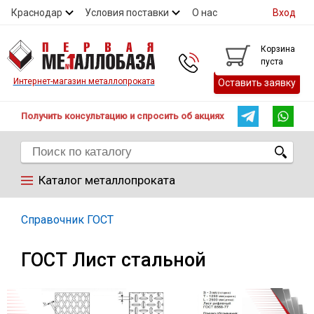
Краснодар
Условия поставки
О нас
Вход
Контакты
Скидки
Прайс
Справочник ГОСТ
Корзина
пуста
Контакты
Интернет-магазин металлопроката
Оставить заявку
Получить консультацию и спросить об акциях
Каталог металлопроката
Арматура
Справочник ГОСТ
ГОСТ Лист стальной
Труба
Лист