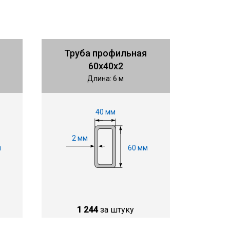
Труба профильная
60х40х2
Длина: 6 м
40 мм
2 мм
м
60 мм
1 244
за штуку