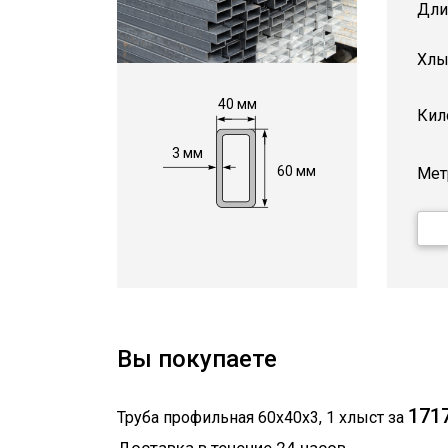
Дли
Хлы
40 мм
Кил
3 мм
60 мм
Мет
Вы покупаете
1717
Труба профильная 60х40х3
,
1
хлыст
за