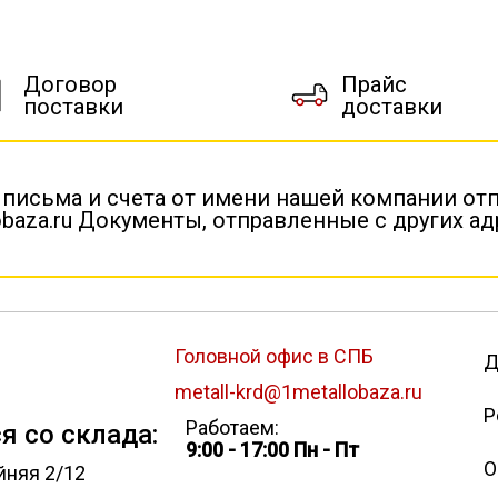
Договор
Прайс
поставки
доставки
 письма и счета от имени нашей компании от
baza.ru Документы, отправленные с других а
Головной офис в СПБ
Д
metall-krd@1metallobaza.ru
Р
Работаем:
я со склада:
9:00 - 17:00 Пн - Пт
О
йняя 2/12