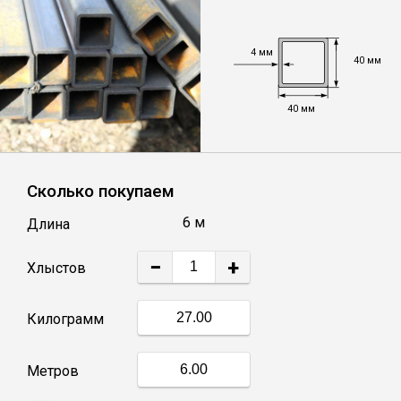
Уголок
4 мм
40 мм
Балка
40 мм
Швеллер
Сколько покупаем
Квадрат
6 м
Длина
Труба профильная
−
+
Хлыстов
Катанка
Килограмм
Полоса
Метров