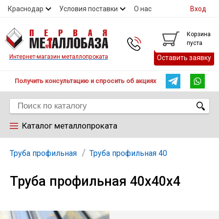
Краснодар
Условия поставки
О нас
Вход
Контакты
Скидки
Прайс
Справочник ГОСТ
Корзина
пуста
Контакты
Интернет-магазин металлопроката
Оставить заявку
Получить консультацию и спросить об акциях
Каталог металлопроката
Арматура
Труба профильная
Труба профильная 40
Труба профильная 40х40х4
Труба
Лист