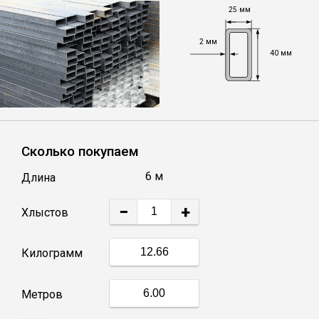
25 мм
Уголок
2 мм
40 мм
Балка
Швеллер
Сколько покупаем
Квадрат
6 м
Длина
Труба профильная
−
+
Хлыстов
Катанка
Килограмм
Полоса
Метров