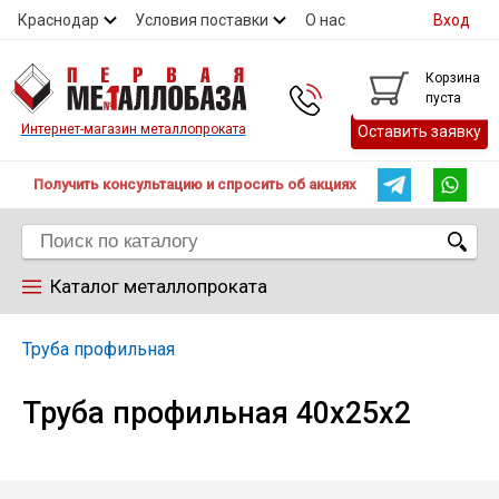
Краснодар
Условия поставки
О нас
Вход
Контакты
Скидки
Прайс
Справочник ГОСТ
Корзина
пуста
Контакты
Интернет-магазин металлопроката
Оставить заявку
Получить консультацию и спросить об акциях
Каталог металлопроката
Арматура
Труба профильная
Труба профильная 40х25х2
Труба
Лист