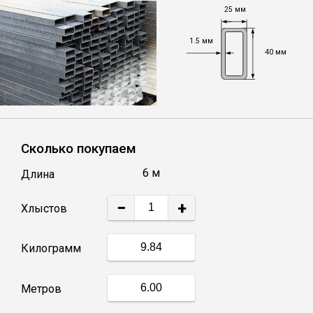
25 мм
Уголок
1.5 мм
40 мм
Балка
Швеллер
Сколько покупаем
Квадрат
6 м
Длина
Труба профильная
−
+
Хлыстов
Катанка
Килограмм
Полоса
Метров