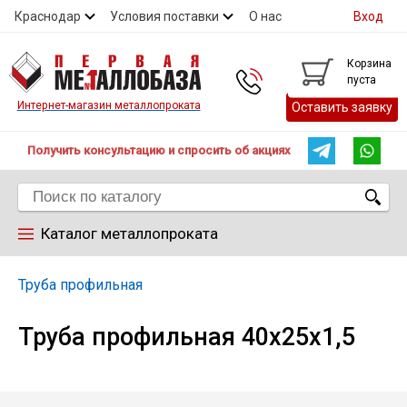
Краснодар
Условия поставки
О нас
Вход
Контакты
Скидки
Прайс
Справочник ГОСТ
Корзина
пуста
Контакты
Интернет-магазин металлопроката
Оставить заявку
Получить консультацию и спросить об акциях
Каталог металлопроката
Арматура
Труба профильная
Труба профильная 40х25х1,5
Труба
Лист