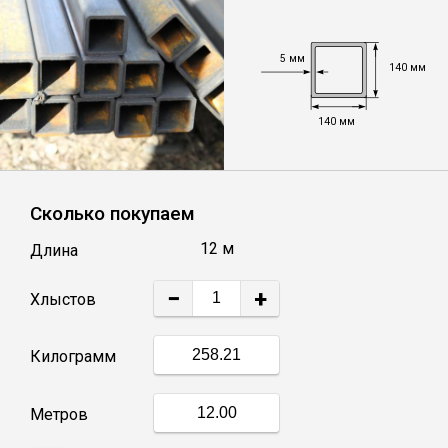
Уголок
5 мм
140 мм
Балка
140 мм
Швеллер
Сколько покупаем
Квадрат
12 м
Длина
Труба профильная
−
+
Хлыстов
Катанка
Килограмм
Полоса
Метров