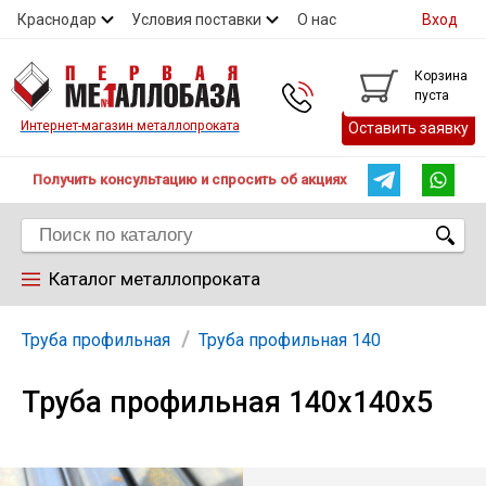
Краснодар
Условия поставки
О нас
Вход
Контакты
Скидки
Прайс
Справочник ГОСТ
Корзина
пуста
Контакты
Интернет-магазин металлопроката
Оставить заявку
Получить консультацию и спросить об акциях
Каталог металлопроката
Арматура
Труба профильная
Труба профильная 140
Труба профильная 140х140х5
Труба
Лист