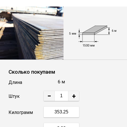
Уголок
Балка
6 м
5 мм
Швеллер
1500 мм
Квадрат
Сколько покупаем
Труба профильная
6 м
Длина
−
+
Катанка
Штук
Килограмм
Полоса