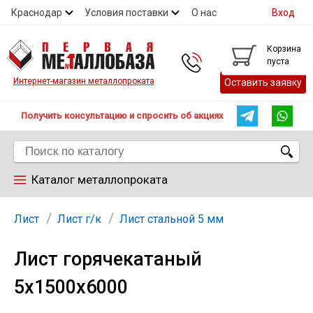
Краснодар
Условия поставки
О нас
Вход
Контакты
Скидки
Прайс
Справочник ГОСТ
Корзина
пуста
Контакты
Интернет-магазин металлопроката
Оставить заявку
Получить консультацию и спросить об акциях
Каталог металлопроката
Арматура
Лист
Лист г/к
Лист стальной 5 мм
Лист горячекатаный
Труба
5х1500х6000
Лист