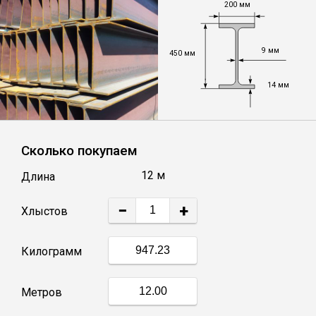
200 мм
Уголок
9 мм
450 мм
Балка
14 мм
Швеллер
Сколько покупаем
Квадрат
12 м
Длина
Труба профильная
−
+
Хлыстов
Катанка
Килограмм
Полоса
Метров