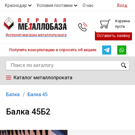
Краснодар
Условия поставки
О нас
Вход
Контакты
Скидки
Прайс
Справочник ГОСТ
Корзина
пуста
Контакты
Интернет-магазин металлопроката
Оставить заявку
Получить консультацию и спросить об акциях
Каталог металлопроката
Арматура
Балка
Балка 45
Балка 45Б2
Труба
Лист