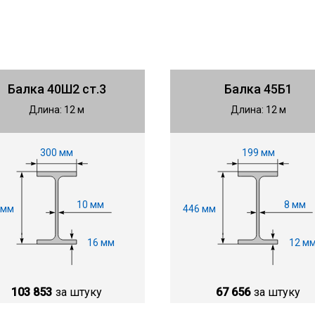
Балка 40Ш2 ст.3
Балка 45Б1
Длина: 12 м
Длина: 12 м
300 мм
199 мм
10 мм
8 мм
 мм
446 мм
16 мм
12 м
103 853
за штуку
67 656
за штуку