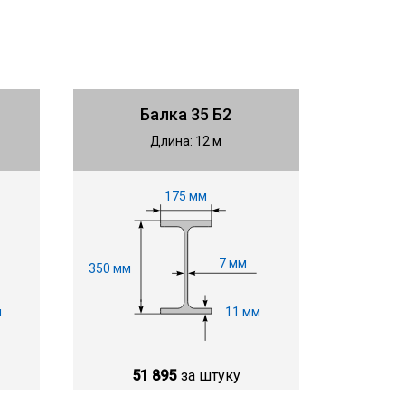
Балка 35 Б2
Длина: 12 м
175 мм
7 мм
350 мм
м
11 мм
51 895
за штуку