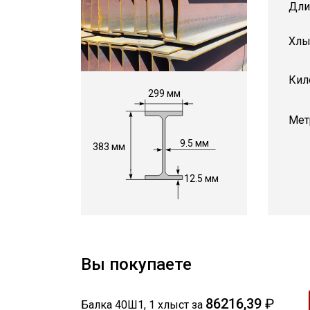
Дли
Хлы
Кил
299 мм
Мет
9.5 мм
383 мм
12.5 мм
Вы покупаете
86216,39
₽
Балка 40Ш1
,
1
хлыст
за