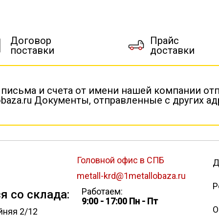
Договор
Прайс
поставки
доставки
 письма и счета от имени нашей компании от
baza.ru Документы, отправленные с других а
Головной офис в СПБ
Д
metall-krd@1metallobaza.ru
Р
Работаем:
я со склада:
9:00 - 17:00 Пн - Пт
О
йняя 2/12