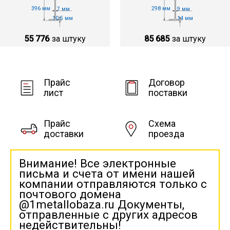
396 мм
298 мм
7 мм
9 мм
10.5 мм
14 мм
55 776
за штуку
85 685
за штуку
Прайс
Договор
лист
поставки
Прайс
Схема
доставки
проезда
Внимание! Все электронные
письма и счета от имени нашей
компании отправляются только с
почтового домена
@1metallobaza.ru Документы,
отправленные с других адресов
недействительны!