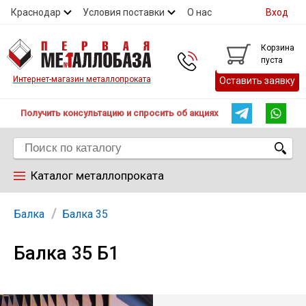
Краснодар
Условия поставки
О нас
Вход
Контакты
Скидки
Прайс
Справочник ГОСТ
Корзина
пуста
Контакты
Интернет-магазин металлопроката
Оставить заявку
Получить консультацию и спросить об акциях
Каталог металлопроката
Арматура
Балка
Балка 35
Балка 35 Б1
Труба
Лист