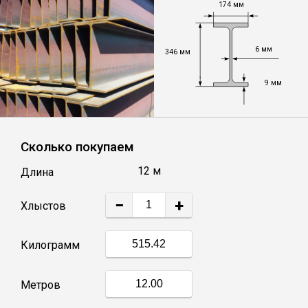
174 мм
Уголок
6 мм
346 мм
Балка
9 мм
Швеллер
Сколько покупаем
Квадрат
12 м
Длина
Труба профильная
−
+
Хлыстов
Катанка
Килограмм
Полоса
Метров