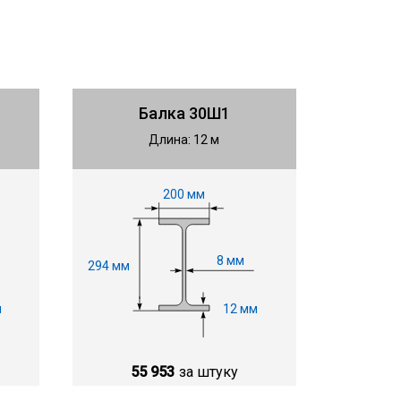
Балка 30Ш1
Длина: 12 м
200 мм
8 мм
294 мм
м
12 мм
55 953
за штуку