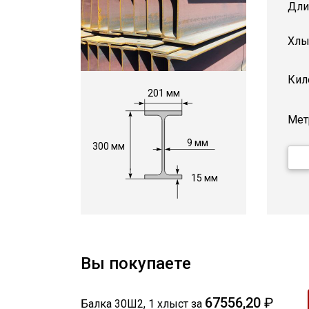
Дли
Хлы
Кил
201 мм
Мет
9 мм
300 мм
15 мм
Вы покупаете
67556,20
₽
Балка 30Ш2
,
1
хлыст
за