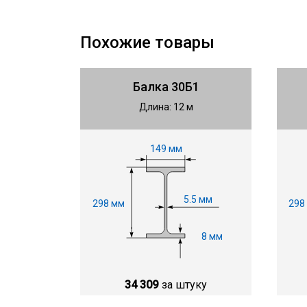
Похожие товары
Балка 30Б1
Длина: 12 м
149 мм
5.5 мм
298 мм
298
8 мм
34 309
за штуку