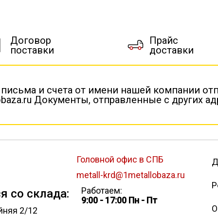
Договор
Прайс
поставки
доставки
 письма и счета от имени нашей компании от
baza.ru Документы, отправленные с других а
Головной офис в СПБ
Д
metall-krd@1metallobaza.ru
Р
Работаем:
я со склада:
9:00 - 17:00 Пн - Пт
О
йняя 2/12