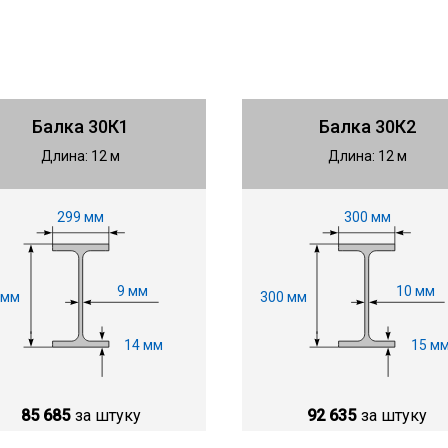
Балка 30К1
Балка 30К2
Длина: 12 м
Длина: 12 м
299 мм
300 мм
9 мм
10 мм
 мм
300 мм
14 мм
15 м
85 685
за штуку
92 635
за штуку