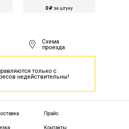
0 ₽
за штуку
Схема
проезда
правляются только с
дресов недействительны!
оставка
Прайс
езка
Контакты