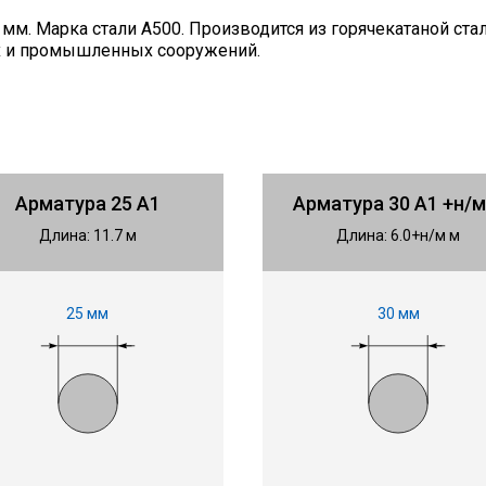
мм. Марка стали А500. Производится из горячекатаной стал
х и промышленных сооружений.
Арматура 25 А1
Арматура 30 А1 +н/м
Длина: 11.7 м
Длина: 6.0+н/м м
25 мм
30 мм