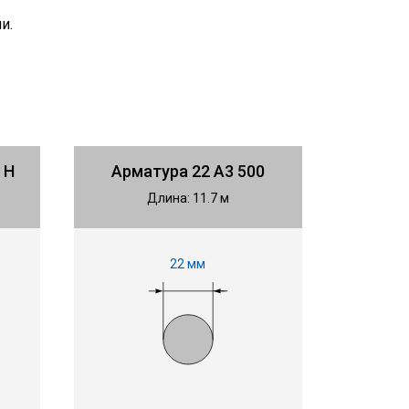
и.
 Н
Арматура 22 А3 500
Длина: 11.7 м
22 мм