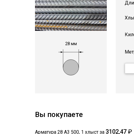
Дли
Хлы
Кил
28 мм
Мет
Вы покупаете
3102,47
₽
Арматура 28 А3 500
,
1
хлыст
за